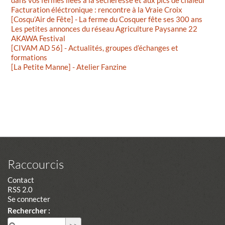
Facturation éléctronique : rencontre à la Vraie Croix
[Cosqu’Air de Fête] - La ferme du Cosquer fête ses 300 ans
Les petites annonces du réseau Agriculture Paysanne 22
AKAWA Festival
[CIVAM AD 56] - Actualités, groupes d’échanges et
formations
[La Petite Manne] - Atelier Fanzine
Raccourcis
Contact
RSS 2.0
Se connecter
Rechercher :