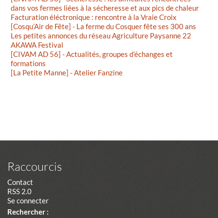
dans vos fermes liées à la sécheresse et aux pics de chaleur
Facturation éléctronique : rencontre à la Vraie Croix
[Cosqu’Air de Fête] - La ferme du Cosquer fête ses 300 ans
Les petites annonces du réseau Agriculture Paysanne 22
AKAWA Festival
[CIVAM AD 56] - Actualités, groupes d’échanges et
formations
[La Petite Manne] - Atelier Fanzine
Raccourcis
Contact
RSS 2.0
Se connecter
Rechercher :