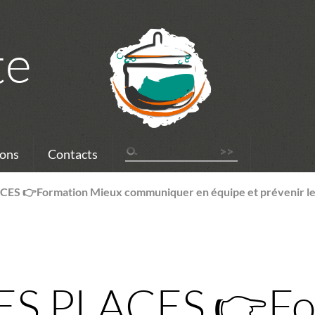
te
ons
Contacts
CES 👉Formation Mieux communiquer en équipe et prévenir le
ES PLACES 👉Fo