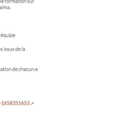
ne formation sur
Laima.
e équipe
s issus de la
cation de chacun.e
es-1658351653