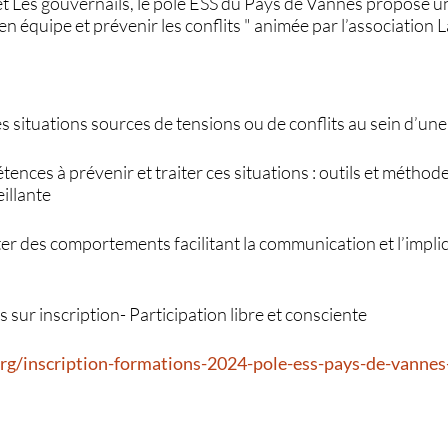
et Les gouvernails, le pôle ESS du Pays de Vannes propose u
équipe et prévenir les conflits " animée par l’association 
 les situations sources de tensions ou de conflits au sein d’un
nces à prévenir et traiter ces situations : outils et méthode
illante
er des comportements facilitant la communication et l’impli
s sur inscription- Participation libre et consciente
org/inscription-formations-2024-pole-ess-pays-de-vann