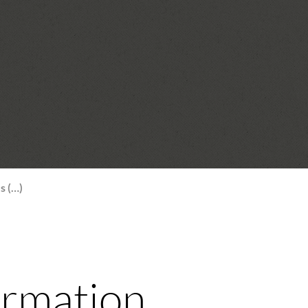
s (…)
rmation