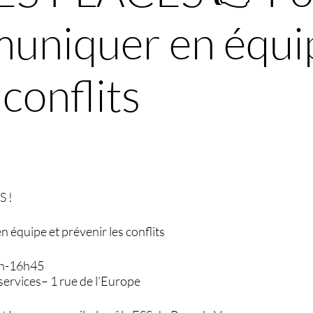
uniquer en équi
 conflits
S !
équipe et prévenir les conflits
9h-16h45
services– 1 rue de l’Europe