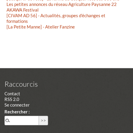
Les petites annonces du réseau Agriculture Paysanne 22
AKAWA Festival
[CIVAM AD 56] - Actualités, groupes d’échanges et
formations
[La Petite Manne] - Atelier Fanzine
Raccourcis
Contact
RSS 2.0
Se connecter
Rechercher :