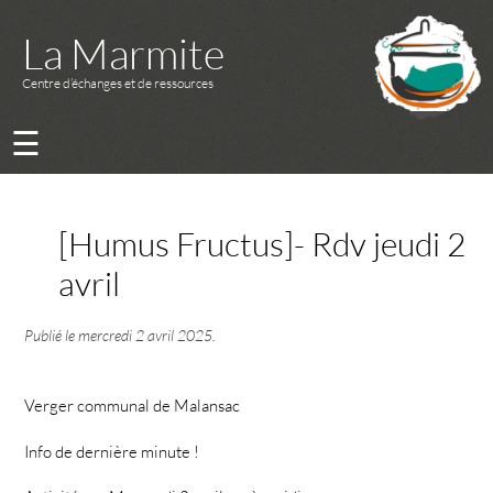
La Marmite
Centre d’échanges et de ressources
☰
[Humus Fructus]- Rdv jeudi 2
avril
Publié le
mercredi 2 avril 2025
.
Verger communal de Malansac
Info de dernière minute !