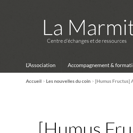
La Marmi
Centre d’échanges et de ressources
L’Association
Accompagnement & formati
Accueil
>
Les nouvelles du coin
>
[Humus Fructus] A
[Humus Fruc