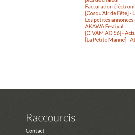
Facturation éléctroni
[Cosqu’Air de Fête] -
Les petites annonces
AKAWA Festival
[CIVAM AD 56] - Actu
[La Petite Manne] - A
Raccourcis
Contact