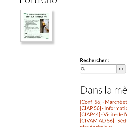
Rechercher :
Dans la m
[Conf’ 56] - Marché 
[CIAP 56] - Informati
[CIAP44] - Visite de l
[CIVAM AD 56] - Séche
pics de chaleur