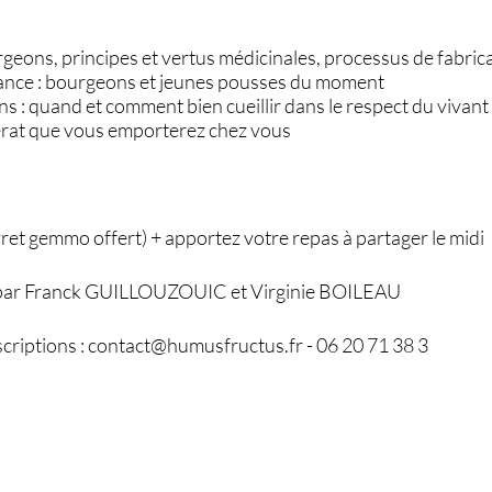
geons, principes et vertus médicinales, processus de fabric
ance : bourgeons et jeunes pousses du moment
s : quand et comment bien cueillir dans le respect du vivant
érat que vous emporterez chez vous
livret gemmo offert) + apportez votre repas à partager le midi
mé par Franck GUILLOUZOUIC et Virginie BOILEAU
criptions : contact@humusfructus.fr - 06 20 71 38 3