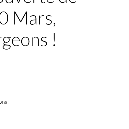
0 Mars,
rgeons !
ons !