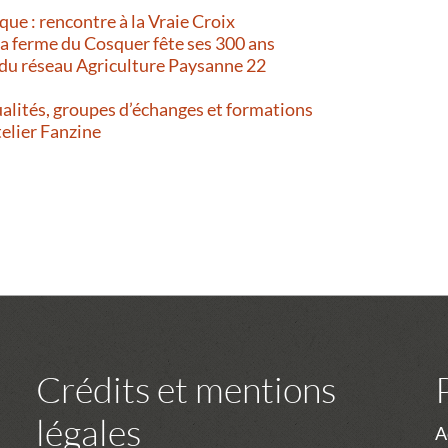
que : rencontre à la Vraie Croix
 La ferme du Cosquer fête ses 300 ans
 du réseau Agriculture Paysanne 22
alités, groupes d’échanges et formations
telier Fanzine
Crédits et mentions
légales
A