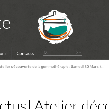
te
ons
Contacts
telier découverte de la gemmothérapie : Samedi 30 Mars, (…)
tus] Atelier déc