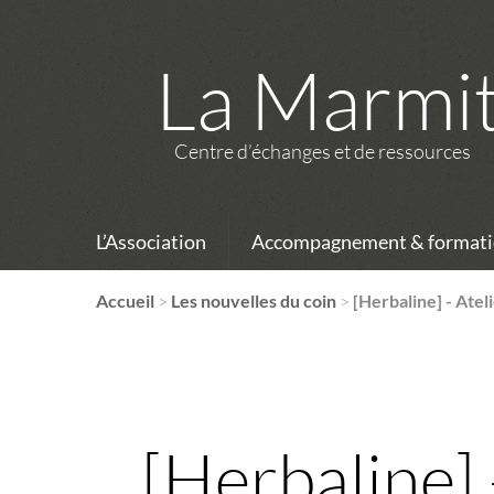
La Marmi
Centre d’échanges et de ressources
L’Association
Accompagnement & formati
Accueil
>
Les nouvelles du coin
>
[Herbaline] - Atel
[Herbaline] 