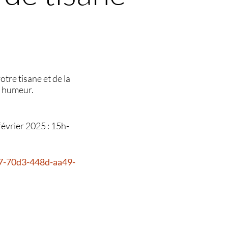
tre tisane et de la
e humeur.
évrier 2025 : 15h-
717-70d3-448d-aa49-