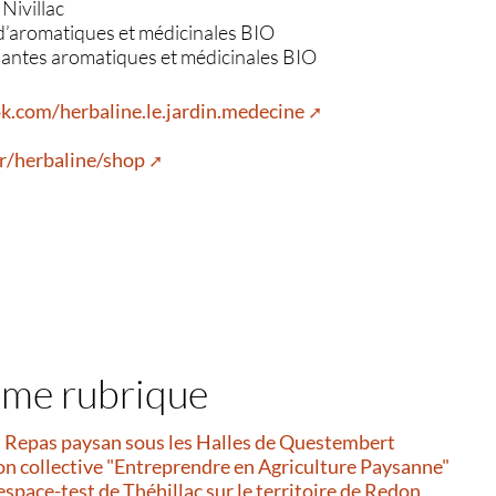
Nivillac
d’aromatiques et médicinales BIO
lantes aromatiques et médicinales BIO
k.com/herbaline.le.jardin.medecine
fr/herbaline/shop
ême rubrique
et Repas paysan sous les Halles de Questembert
on collective "Entreprendre en Agriculture Paysanne"
’espace-test de Théhillac sur le territoire de Redon