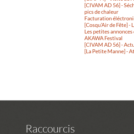
[CIVAM AD 56] - Séche
pics de chaleur
Facturation éléctroni
[Cosqu’Air de Fête] -
Les petites annonces
AKAWA Festival
[CIVAM AD 56] - Actu
[La Petite Manne] - A
Raccourcis