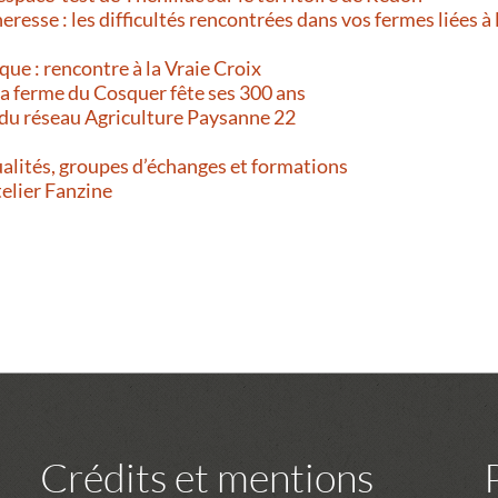
resse : les difficultés rencontrées dans vos fermes liées à 
que : rencontre à la Vraie Croix
 La ferme du Cosquer fête ses 300 ans
 du réseau Agriculture Paysanne 22
alités, groupes d’échanges et formations
telier Fanzine
Crédits et mentions