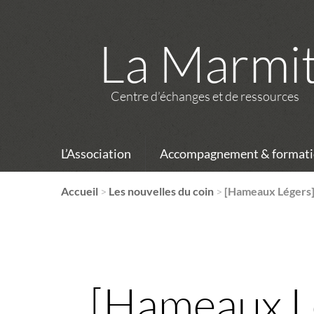
La Marmi
Centre d’échanges et de ressources
L’Association
Accompagnement & formati
Accueil
>
Les nouvelles du coin
>
[Hameaux Légers] 
[Hameaux Lé