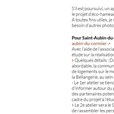
S’il est poursuivi, un 
le projet d’éco-hamea
A toutes fins utiles, j
besoin d’autres photos,
Pour Saint-Aubin-du
aubin-du-cormier
Avec l’aide de l’asso
étude sur la réalisati
Quelques détails : D
abordable, la commune
de logements sur le m
la Bellangerie, au sei
- Le 1er atelier se tien
d’informer autour du p
des partenaires potent
cadre du projet à l’étu
Le 2e atelier sera le
de rassembler les pers