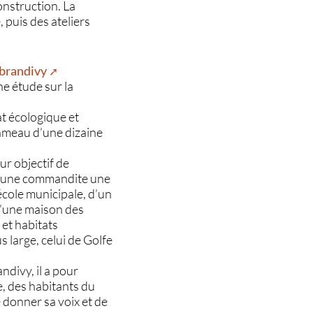
construction. La
 puis des ateliers
/brandivy
e étude sur la
t écologique et
hameau d’une dizaine
r objectif de
ommune commandite une
école municipale, d’un
d’une maison des
 et habitats
s large, celui de Golfe
ndivy, il a pour
e, des habitants du
e donner sa voix et de