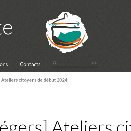
te
ons
Contacts
Ateliers citoyens de début 2024
gers] Ateliers c