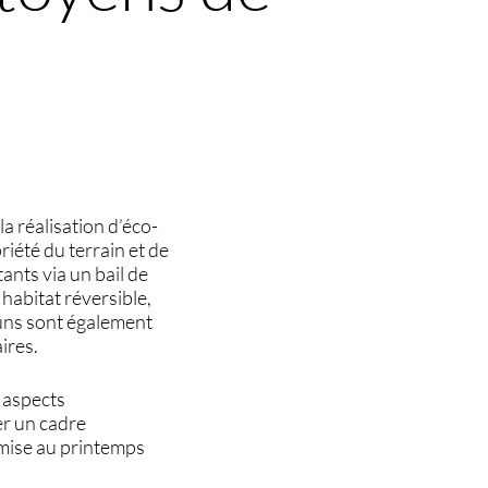
a réalisation d’éco-
riété du terrain et de
tants via un bail de
habitat réversible,
uns sont également
ires.
 aspects
er un cadre
remise au printemps