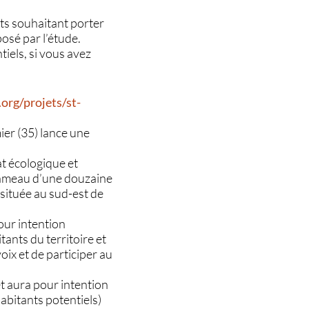
ants souhaitant porter
osé par l’étude.
tiels, si vous avez
org/projets/st-
er (35) lance une
t écologique et
-hameau d’une douzaine
située au sud-est de
pour intention
ants du territoire et
oix et de participer au
et aura pour intention
abitants potentiels)