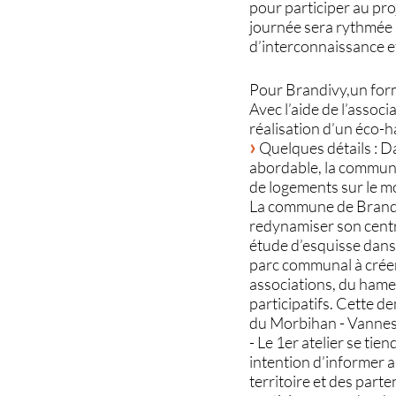
pour participer au proj
journée sera rythmée p
d’interconnaissance e
Pour Brandivy,un formu
Avec l’aide de l’asso
réalisation d’un éco-
Quelques détails : D
abordable, la commune
de logements sur le 
La commune de Brandiv
redynamiser son centr
étude d’esquisse dans 
parc communal à créer
associations, du hamea
participatifs. Cette d
du Morbihan - Vannes
- Le 1er atelier se tie
intention d’informer 
territoire et des part