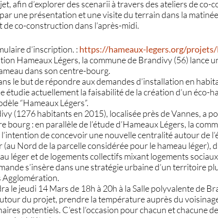
et, afin d’explorer des scenarii à travers des ateliers de co-
ar une présentation et une visite du terrain dans la matinée,
t de co-construction dans l’après-midi.
laire d’inscription. :
https://hameaux-legers.org/projets
ciation Hameaux Légers, la commune de Brandivy (56) lance un
hameau dans son centre-bourg.
ans le but de répondre aux demandes d’installation en habita
 étudie actuellement la faisabilité de la création d’un éco-
modèle “Hameaux Légers”.
y (1276 habitants en 2015), localisée près de Vannes, a pou
e bourg : en parallèle de l’étude d’Hameaux Légers, la c
l’intention de concevoir une nouvelle centralité autour de l’
 (au Nord de la parcelle considérée pour le hameau léger), 
u léger et de logements collectifs mixant logements sociaux
emande s’insère dans une stratégie urbaine d’un territoire plu
 Agglomération.
ndra le jeudi 14 Mars de 18h à 20h à la Salle polyvalente de Bra
autour du projet, prendre la température auprès du voisinag
enaires potentiels. C’est l’occasion pour chacun et chacune d