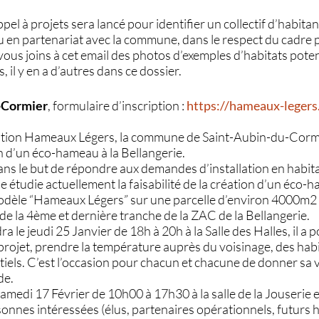
appel à projets sera lancé pour identifier un collectif d’habit
u en partenariat avec la commune, dans le respect du cadre p
e vous joins à cet email des photos d’exemples d’habitats poten
 il y en a d’autres dans ce dossier.
-Cormier
, formulaire d’inscription :
https://hameaux-legers.
ciation Hameaux Légers, la commune de Saint-Aubin-du-Cormi
on d’un éco-hameau à la Bellangerie.
ans le but de répondre aux demandes d’installation en habita
 étudie actuellement la faisabilité de la création d’un éco
odèle “Hameaux Légers” sur une parcelle d’environ 4000m2 
n de la 4ème et dernière tranche de la ZAC de la Bellangerie.
dra le jeudi 25 Janvier de 18h à 20h à la Salle des Halles, il a 
rojet, prendre la température auprès du voisinage, des habit
iels. C’est l’occasion pour chacun et chacune de donner sa v
de.
 Samedi 17 Février de 10h00 à 17h30 à la salle de la Jouserie 
onnes intéressées (élus, partenaires opérationnels, futurs h