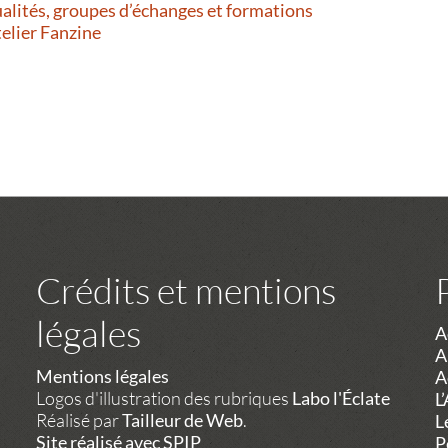
alités, groupes d’échanges et formations
telier Fanzine
Crédits et mentions
légales
A
A
Mentions légales
A
Logos d'illustration des rubriques
Labo l'Éclate
L
Réalisé par
Tailleur de Web
.
L
Site réalisé avec SPIP
P