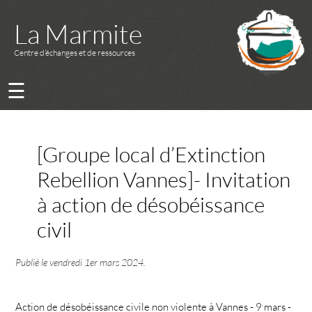
La Marmite
Centre d’échanges et de ressources
☰
[Groupe local d’Extinction
Rebellion Vannes]- Invitation
à action de désobéissance
civil
Publié le
vendredi 1er mars 2024
.
Action de désobéissance civile non violente à Vannes - 9 mars -