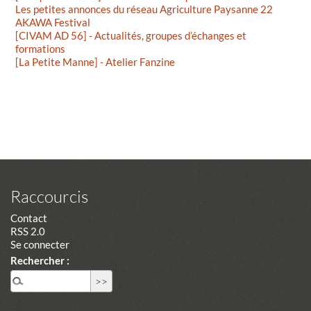
Les petites annonces du réseau Agriculture Paysanne 22
AKAWA Festival
[CIVAM AD 56] - Actualités, groupes d’échanges et
formations
[La Petite Manne] - Atelier Fanzine
Raccourcis
Contact
RSS 2.0
Se connecter
Rechercher :