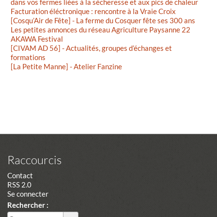
dans vos fermes liées à la sécheresse et aux pics de chaleur
Facturation éléctronique : rencontre à la Vraie Croix
[Cosqu’Air de Fête] - La ferme du Cosquer fête ses 300 ans
Les petites annonces du réseau Agriculture Paysanne 22
AKAWA Festival
[CIVAM AD 56] - Actualités, groupes d’échanges et
formations
[La Petite Manne] - Atelier Fanzine
Raccourcis
Contact
RSS 2.0
Se connecter
Rechercher :