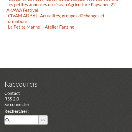
Les petites annonces du réseau Agriculture Paysanne 22
AKAWA Festival
[CIVAM AD 56] - Actualités, groupes d’échanges et
formations
[La Petite Manne] - Atelier Fanzine
Raccourcis
Contact
RSS 2.0
Se connecter
Rechercher :