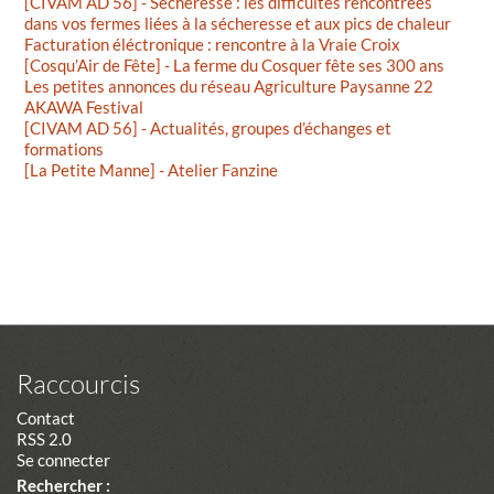
[CIVAM AD 56] - Sécheresse : les difficultés rencontrées
dans vos fermes liées à la sécheresse et aux pics de chaleur
Facturation éléctronique : rencontre à la Vraie Croix
[Cosqu’Air de Fête] - La ferme du Cosquer fête ses 300 ans
Les petites annonces du réseau Agriculture Paysanne 22
AKAWA Festival
[CIVAM AD 56] - Actualités, groupes d’échanges et
formations
[La Petite Manne] - Atelier Fanzine
Raccourcis
Contact
RSS 2.0
Se connecter
Rechercher :