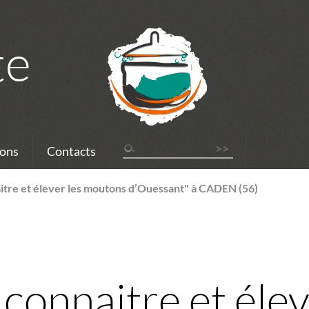
te
ons
Contacts
itre et élever les moutons d’Ouessant" à CADEN (56)
connaitre et élev