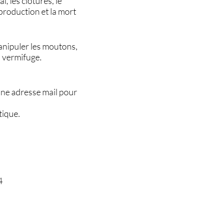
, les clôtures, le
reproduction et la mort
manipuler les moutons,
n vermifuge.
une adresse mail pour
tique.
.
4