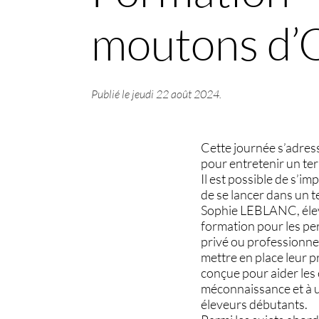
moutons d’
Publié le
jeudi 22 août 2024
.
Cette journée s’adres
pour entretenir un ter
Il est possible de s’i
de se lancer dans un t
Sophie LEBLANC, élev
formation pour les pe
privé ou professionnel
mettre en place leur p
conçue pour aider les
méconnaissance et à un
éleveurs débutants.