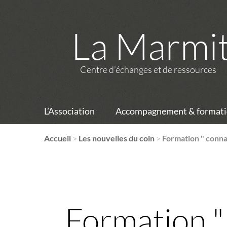
La Marmi
Centre d’échanges et de ressources
L’Association
Accompagnement & formati
Accueil
>
Les nouvelles du coin
>
Formation " conna
Formation " 