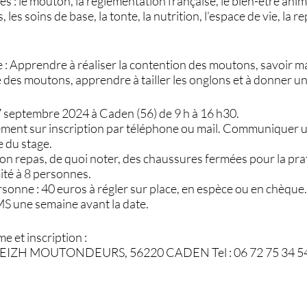
s : le mouton, la réglementation française, le bien-être animal
, les soins de base, la tonte, la nutrition, l’espace de vie, la 
e : Apprendre à réaliser la contention des moutons, savoir 
é des moutons, apprendre à tailler les onglons et à donner u
7 septembre 2024 à Caden (56) de 9 h à 16 h30.
ement sur inscription par téléphone ou mail. Communiquer 
 du stage.
son repas, de quoi noter, des chaussures fermées pour la pra
ité à 8 personnes.
rsonne : 40 euros à régler sur place, en espèce ou en chèque
S une semaine avant la date.
e et inscription :
EIZH MOUTONDEURS, 56220 CADEN Tel : 06 72 75 34 5