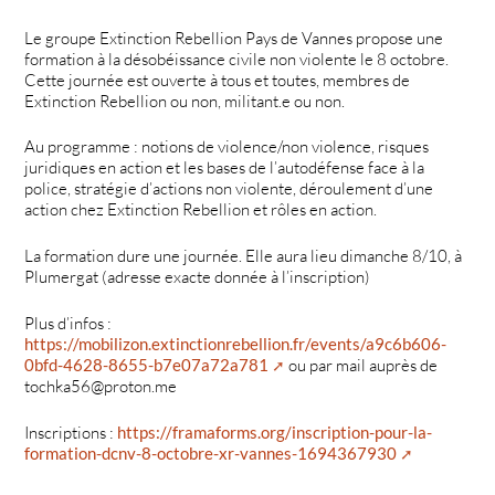
Le groupe Extinction Rebellion Pays de Vannes propose une
formation à la désobéissance civile non violente le 8 octobre.
Cette journée est ouverte à tous et toutes, membres de
Extinction Rebellion ou non, militant.e ou non.
Au programme : notions de violence/non violence, risques
juridiques en action et les bases de l’autodéfense face à la
police, stratégie d’actions non violente, déroulement d’une
action chez Extinction Rebellion et rôles en action.
La formation dure une journée. Elle aura lieu dimanche 8/10, à
Plumergat (adresse exacte donnée à l’inscription)
Plus d’infos :
https://mobilizon.extinctionrebellion.fr/events/a9c6b606-
0bfd-4628-8655-b7e07a72a781
ou par mail auprès de
tochka56@proton.me
Inscriptions :
https://framaforms.org/inscription-pour-la-
formation-dcnv-8-octobre-xr-vannes-1694367930