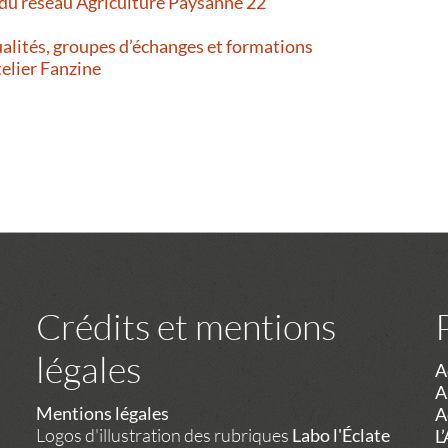
 du réseau Agriculture Paysanne 22
alités, groupes d’échanges et formations
telier Fanzine
Crédits et mentions
légales
A
A
Mentions légales
A
Logos d'illustration des rubriques
Labo l'Éclate
L