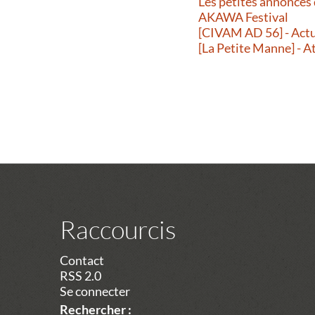
Les petites annonces
AKAWA Festival
[CIVAM AD 56] - Actu
[La Petite Manne] - A
Raccourcis
Contact
RSS 2.0
Se connecter
Rechercher :