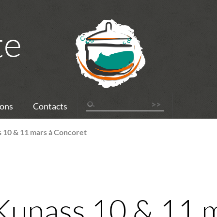
te
ons
Contacts
s 10 & 11 mars à Concoret
 Kunass 10 & 11 