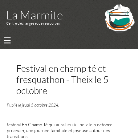
La Marmite
Centre d’échanges et de ressources
☰
Festival en champ té et
fresquathon - Theix le 5
octobre
Publié le
jeudi 3 octobre 2024
.
festival En Champ Té qui aura lieu à Theix le 5 octobre
prochain, une journée familiale et joyeuse autour des
transitions.