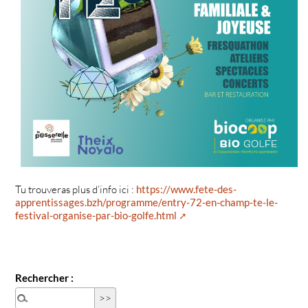
Tu trouveras plus d’info ici :
https://www.fete-des-
apprentissages.bzh/programme/entry-72-en-champ-te-le-
festival-organise-par-bio-golfe.html
Rechercher :