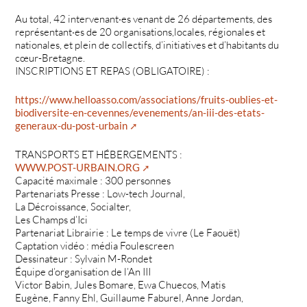
Au total, 42 intervenant·es venant de 26 départements, des
représentant·es de 20 organisations,locales, régionales et
nationales, et plein de collectifs, d’initiatives et d’habitants du
cœur-Bretagne.
INSCRIPTIONS ET REPAS (OBLIGATOIRE) :
https://www.helloasso.com/associations/fruits-oublies-et-
biodiversite-en-cevennes/evenements/an-iii-des-etats-
generaux-du-post-urbain
TRANSPORTS ET HÉBERGEMENTS :
WWW.POST-URBAIN.ORG
Capacité maximale : 300 personnes
Partenariats Presse : Low-tech Journal,
La Décroissance, Socialter,
Les Champs d’Ici
Partenariat Librairie : Le temps de vivre (Le Faouët)
Captation vidéo : média Foulescreen
Dessinateur : Sylvain M-Rondet
Équipe d’organisation de l’An III
Victor Babin, Jules Bomare, Ewa Chuecos, Matis
Eugène, Fanny Ehl, Guillaume Faburel, Anne Jordan,