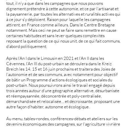
tout, il n’y a que dans les campagnes que nous pouvons
dignement prétendre à cette autonomie, et ce par l’artisanat et
la paysannerie, par toutes les alternatives et ruralités actives qui
à ce jour s’y déploient. Raison pour laquelle les campagnes
attirent, en France comme ailleurs. Dans le Centre Bretagne
notamment. Mais ceci ne peut se faire sans remettre en cause
certaines habitudes et sans lever quelques complexités
reposant la question de ce qui nous unit, de ce qui fait communs,
d’abord politiquement.
Après l’An I dans le Limousin en 2021 et l’An II dans les
Cévennes, l’An III du post-urbain se déroulera dans le Kreiz
Breizh les 14, 15 et 16 juin prochains et traitera des Joies de
l’autonomie et de ses communs, avec notamment pour objectif
de bâtir un Programme d’actions écologiques et sociales du
post-urbain. Nous poursuivrons ainsi le travail engagé depuis
trois années autour d’une géographie alternative, désurbanisée
et réempaysannée, déconcentrée et poly-centralisée,
démarchandisée et relocalisée… et décroissante, proposant une
autre façon d’habiter, autonome et écologique.
Au menu, tables-rondes, conférences-débats et ateliers sur les
devenirs économiques des campagnes, sur l’agriculture vivrière