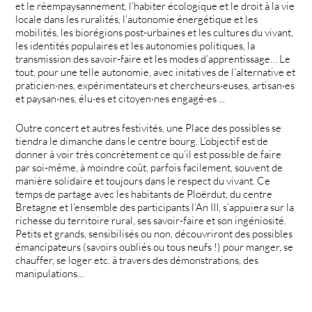
et le réempaysannement, l’habiter écologique et le droit à la vie
locale dans les ruralités, l’autonomie énergétique et les
mobilités, les biorégions post-urbaines et les cultures du vivant,
les identités populaires et les autonomies politiques, la
transmission des savoir-faire et les modes d’apprentissage… Le
tout, pour une telle autonomie, avec initatives de l’alternative et
praticien·nes, expérimentateurs et chercheurs·euses, artisan·es
et paysan·nes, élu·es et citoyen·nes engagé·es ...
Outre concert et autres festivités, une Place des possibles se
tiendra le dimanche dans le centre bourg. L’objectif est de
donner à voir très concrètement ce qu’il est possible de faire
par soi-même, à moindre coût, parfois facilement, souvent de
manière solidaire et toujours dans le respect du vivant. Ce
temps de partage avec les habitants de Ploërdut, du centre
Bretagne et l’ensemble des participants l’An III, s’appuiera sur la
richesse du territoire rural, ses savoir-faire et son ingéniosité.
Petits et grands, sensibilisés ou non, découvriront des possibles
émancipateurs (savoirs oubliés ou tous neufs !) pour manger, se
chauffer, se loger etc. à travers des démonstrations, des
manipulations…