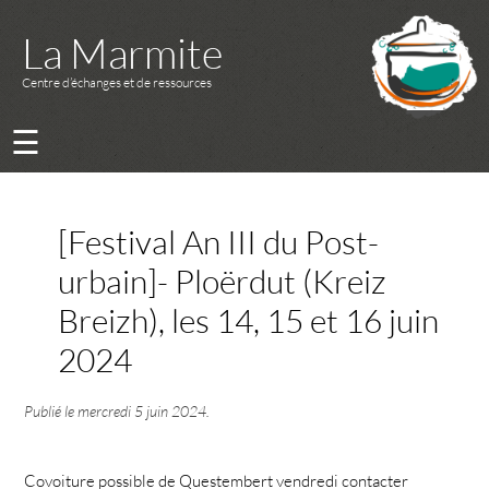
La Marmite
Centre d’échanges et de ressources
☰
[Festival An III du Post-
urbain]- Ploërdut (Kreiz
Breizh), les 14, 15 et 16 juin
2024
Publié le
mercredi 5 juin 2024
.
Covoiture possible de Questembert vendredi contacter