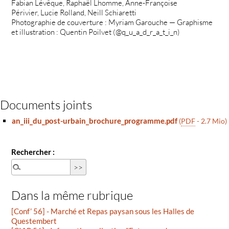
Fabian Lévêque, Raphaël Lhomme, Anne-Françoise
Périvier, Lucie Rolland, Neill Schiaretti
Photographie de couverture : Myriam Garouche — Graphisme
et illustration : Quentin Poilvet (@q_u_a_d_r_a_t_i_n)
Documents joints
an_iii_du_post-urbain_brochure_programme.pdf
(
PDF
-
2.7 Mio
)
Rechercher :
Dans la même rubrique
[Conf’ 56] - Marché et Repas paysan sous les Halles de
Questembert