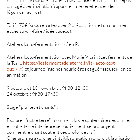
8, 11, 14, 19 octobre : 10h-17h30 (pause de 13h à 14h : repas
partagé avec invitation à apporter une recette avec des
légumes-racines).
Tarif : 70€ (vous repartez avec 2 préparations et un document
et des savoir-faire / idée cadeau).
Ateliers lacto-fermentation : cf en PJ
Ateliers lacto-fermentation avec Marie Vidrin (Les ferments de
la Terre
https://lesfermentsdelaterre.fr/la-lacto-cest-
quoi/
) et journée "racines nouricières et guérisseuses" en co-
animation
9 octobre et 13 novembre : 9h30-12h30
24 octobre : 9h30-17h30
Stage "plantes et chants" :
Explorer "notre terre" : comment la vie souterraine des plantes
et notre terre intérieure se soutiennent, se prolongent,
comment le chant soutient ces profondeurs ?
Chants d’ancrage, chant intuitif, relaxation sonore et fabrication