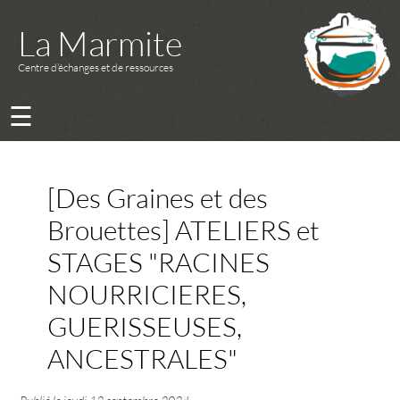
La Marmite
Centre d’échanges et de ressources
☰
[Des Graines et des
Brouettes] ATELIERS et
STAGES "RACINES
NOURRICIERES,
GUERISSEUSES,
ANCESTRALES"