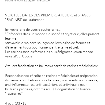
Publié le
jeudi 12 septembre 2024
.
VOICI LES DATES DES PREMIERS ATELIERS et STAGES
"RACINES" de l’automne :
En recherche de poésie souterraine...
"Enfoncées dans un monde cloisonné et cryptique, elles passent
leur vie
sans avoir le moindre soupçon de l’explosion de formes et
d’événements qui bouillonnent entre terre et ciel.
Les racines sont les formes les plus énigmatiques du monde
végétal". E. Coccia
Ateliers fabrication de baumes à partir de racines médicinales :
Reconnaissance, récolte de racines médicinales et préparation
de baumes bienfaiteurs pour la peau (cicatrisants, nourrissants,
anti-inflammatoires, anti-bactériens et antiviraux / pour
brûlures, psoriasis, eczéma sec...) + dégustation de tisanes
"racinaires"
4 oct : 10h-13h