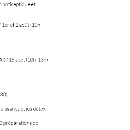
n antiseptique et
 / 1er et 2 août (10h-
13h) / 15 sept (10h-13h)
h30)
e tisanes et jus detox.
 2 préparations de