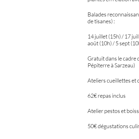
Balades reconnaissanc
de tisanes) :
14 juillet (15h) / 17 jui
août (10h) / 5 sept (10
Gratuit dans le cadre 
Pépiterre à Sarzeau)
Ateliers cueillettes et 
62€ repas inclus
Atelier pestos et bois
50€ dégustations culi