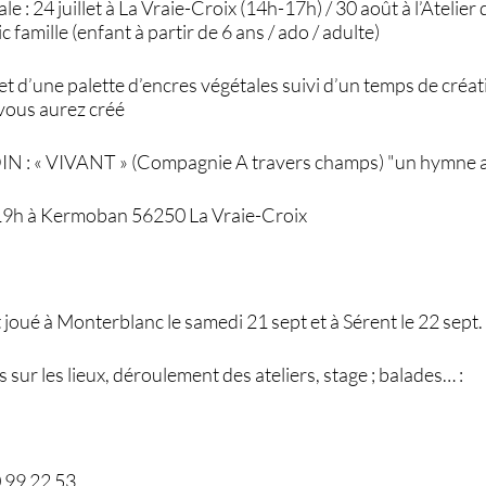
le : 24 juillet à La Vraie-Croix (14h-17h) / 30 août à l’Atelie
famille (enfant à partir de 6 ans / ado / adulte)
t d’une palette d’encres végétales suivi d’un temps de créati
 vous aurez créé
: « VIVANT » (Compagnie A travers champs) "un hymne au
 19h à Kermoban 56250 La Vraie-Croix
joué à Monterblanc le samedi 21 sept et à Sérent le 22 sept.
 sur les lieux, déroulement des ateliers, stage ; balades… :
0 99 22 53