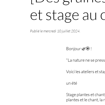
et stage au 
Publié le
mercredi 10 juillet 2024
.
Bonjour 🌿🏵️ !
"La nature ne se press
Voici les ateliers et s
un été
Stage plantes et chant
plantes et le chant, la