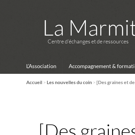
La Marmi
Centre d’échanges et de ressources
L’Association
Accompagnement & formati
Accueil
>
Les nouvelles du coin
>
[Des graines et de
[Des graines