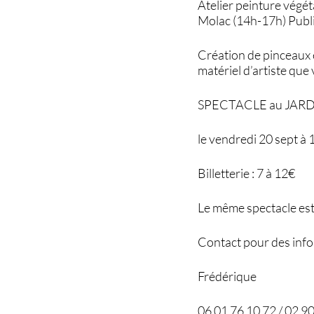
Atelier peinture végéta
Molac (14h-17h) Public 
Création de pinceaux e
matériel d’artiste que
SPECTACLE au JARDIN 
le vendredi 20 sept à
Billetterie : 7 à 12€
Le même spectacle est 
Contact pour des infos
Frédérique
06 01 76 10 72 / 02 9