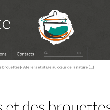
te
ons
Contacts
s brouettes]- Ateliers et stage au cœur de la nature (…)
 et des brouettes