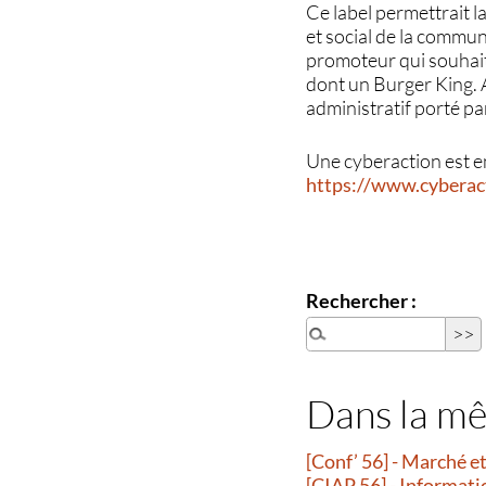
Ce label permettrait 
et social de la commun
promoteur qui souhaite
dont un Burger King. A
administratif porté p
Une cyberaction est en
https://www.cyberact
Rechercher :
Dans la m
[Conf’ 56] - Marché 
[CIAP 56] - Informati