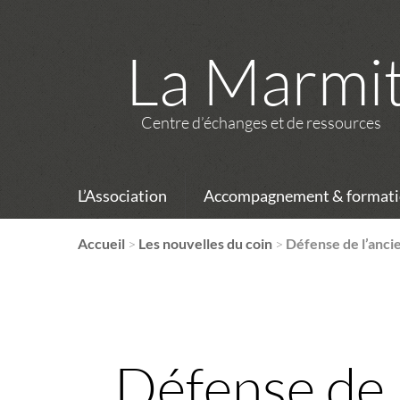
La Marmi
Centre d’échanges et de ressources
L’Association
Accompagnement & formati
Accueil
>
Les nouvelles du coin
>
Défense de l’ancie
Défense de l