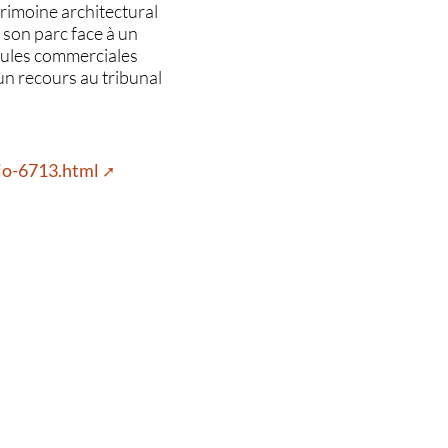
rimoine architectural
 son parc face à un
llules commerciales
 un recours au tribunal
tio-6713.html