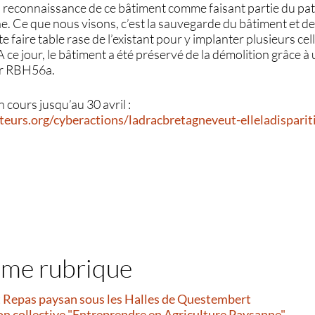
la reconnaissance de ce bâtiment comme faisant partie du pat
e. Ce que nous visons, c’est la sauvegarde du bâtiment et de
 faire table rase de l’existant pour y implanter plusieurs ce
 ce jour, le bâtiment a été préservé de la démolition grâce à
ar RBH56a.
 cours jusqu’au 30 avril :
eurs.org/cyberactions/ladracbretagneveut-elleladispari
ême rubrique
et Repas paysan sous les Halles de Questembert
on collective "Entreprendre en Agriculture Paysanne"