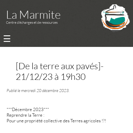
La Marmite
Centre d’échanges et de ressources
☰
[De la terre aux pavés]-
21/12/23 à 19h30
Publié le
mercredi 20 décembre 2023
.
***Décembre 2023***
Reprendre la Terre :
Pour une propriété collective des Terres agricoles !?!