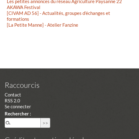
Les petites annonces du réseau Agriculture Paysanne 22
AKAWA Festival
[CIVAM AD 56] - Actualités, groupes d’échanges et
formations
[La Petite Manne] - Atelier Fanzine
Raccourcis
Contact
RSS 2.0
Se connecter
Rechercher :