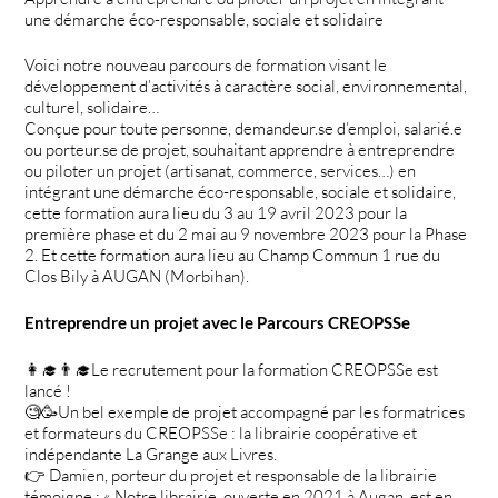
une démarche éco-responsable, sociale et solidaire
Voici notre nouveau parcours de formation visant le
développement d’activités à caractère social, environnemental,
culturel, solidaire…
Conçue pour toute personne, demandeur.se d’emploi, salarié.e
ou porteur.se de projet, souhaitant apprendre à entreprendre
ou piloter un projet (artisanat, commerce, services…) en
intégrant une démarche éco-responsable, sociale et solidaire,
cette formation aura lieu du 3 au 19 avril 2023 pour la
première phase et du 2 mai au 9 novembre 2023 pour la Phase
2. Et cette formation aura lieu au Champ Commun 1 rue du
Clos Bily à AUGAN (Morbihan).
Entreprendre un projet avec le Parcours CREOPSSe
👩‍🎓👨‍🎓Le recrutement pour la formation CREOPSSe est
lancé !
🧐🥳Un bel exemple de projet accompagné par les formatrices
et formateurs du CREOPSSe : la librairie coopérative et
indépendante La Grange aux Livres.
👉 Damien, porteur du projet et responsable de la librairie
témoigne : « Notre librairie, ouverte en 2021 à Augan, est en