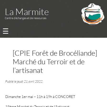
La Marmite
Centre d’échanges et de ressources
☰
[CPIE Forêt de Brocéliande]
Marché du Terroir et de
l’artisanat
Publié le
jeudi 21 avril 2022
.
Dimanche 1er mai – 11h à 19h à CONCORET
19ème Marché du Terroir et de l’Artisanat