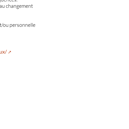
on au changement
et/ou personnelle
ux/