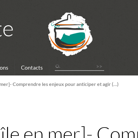
te
ons
Contacts
 mer]- Comprendre les enjeux pour anticiper et agir (…)
-île en mer]- Com