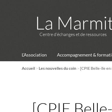
La Marmi
Centre d’échanges et de ressources
L’Association
Accompagnement & formati
Accueil
>
Les nouvelles du coin
>
[CPIE Belle-île en
[CPIE Belle