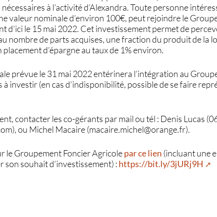
s nécessaires à l’activité d’Alexandra. Toute personne intér
une valeur nominale d’environ 100€, peut rejoindre le Grou
ant d’ici le 15 mai 2022. Cet investissement permet de perce
 nombre de parts acquises, une fraction du produit de la lo
n placement d’épargne au taux de 1% environ.
e prévue le 31 mai 2022 entérinera l’intégration au Grou
à investir (en cas d’indisponibilité, possible de se faire rep
t, contacter les co-gérants par mail ou tél : Denis Lucas (0
om), ou Michel Macaire (macaire.michel@orange.fr).
ur le Groupement Foncier Agricole
par ce lien
(incluant une
r son souhait d’investissement) :
https://bit.ly/3jURj9H