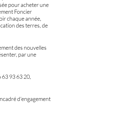
essée pour acheter une
pement Foncier
voir chaque année,
cation des terres, de
pement des nouvelles
résenter, par une
6 63 93 63 20,
 encadré d’engagement