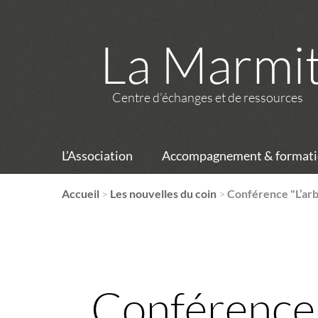
La Marmi
Centre d’échanges et de ressources
L’Association
Accompagnement & formati
Accueil
>
Les nouvelles du coin
>
Conférence "L’ar
Conférence