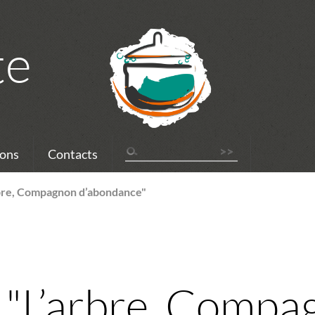
te
ons
Contacts
bre, Compagnon d’abondance"
 "L’arbre, Compa