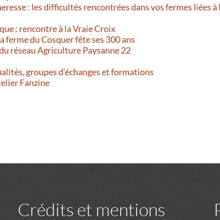
resse : les difficultés rencontrées dans vos fermes liées à 
que : rencontre à la Vraie Croix
 La ferme du Cosquer fête ses 300 ans
 du réseau Agriculture Paysanne 22
alités, groupes d’échanges et formations
telier Fanzine
Crédits et mentions