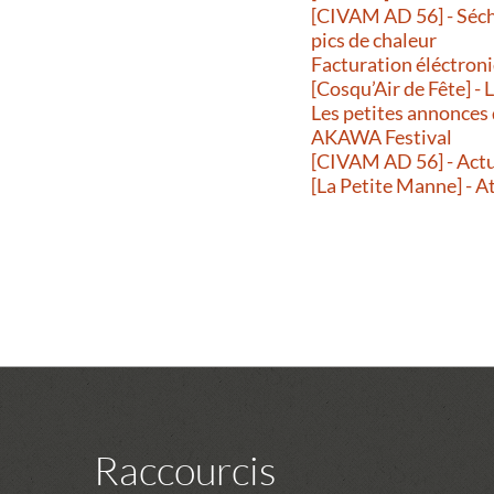
[CIVAM AD 56] - Séche
pics de chaleur
Facturation éléctroni
[Cosqu’Air de Fête] -
Les petites annonces
AKAWA Festival
[CIVAM AD 56] - Actu
[La Petite Manne] - A
Raccourcis