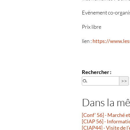
Evènement co-organisé
Prix libre
lien :
https://www.les
Rechercher :
Dans la m
[Conf’ 56] - Marché 
[CIAP 56] - Informati
[CIAP44] - Visite de l