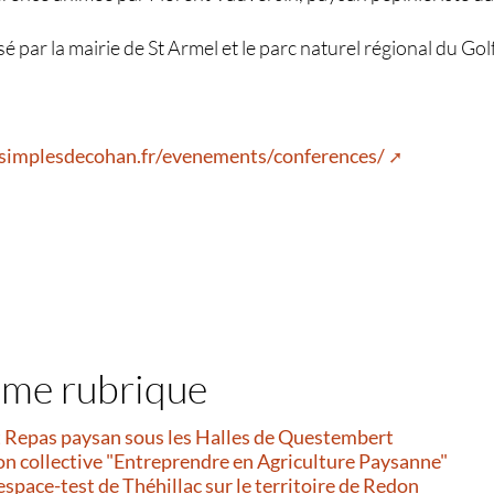
 par la mairie de St Armel et le parc naturel régional du G
simplesdecohan.fr/evenements/conferences/
ême rubrique
et Repas paysan sous les Halles de Questembert
on collective "Entreprendre en Agriculture Paysanne"
’espace-test de Théhillac sur le territoire de Redon