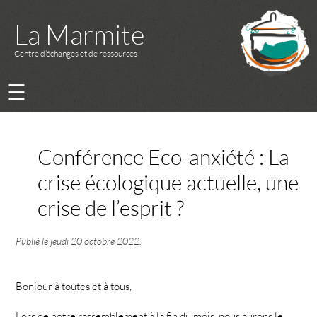
La Marmite
Centre d’échanges et de ressources
☰
Conférence Eco-anxiété : La
crise écologique actuelle, une
crise de l’esprit ?
Publié le
jeudi 20 octobre 2022
.
Bonjour à toutes et à tous,
Lors de notre rassemblement à la fin du mois, nous aurons le