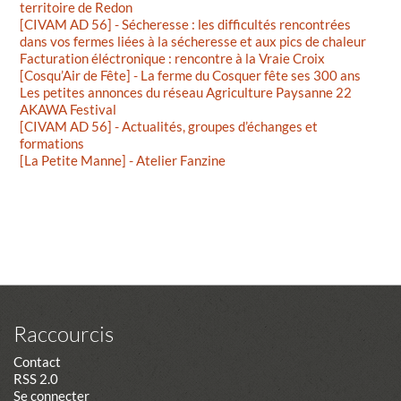
territoire de Redon
[CIVAM AD 56] - Sécheresse : les difficultés rencontrées
dans vos fermes liées à la sécheresse et aux pics de chaleur
Facturation éléctronique : rencontre à la Vraie Croix
[Cosqu’Air de Fête] - La ferme du Cosquer fête ses 300 ans
Les petites annonces du réseau Agriculture Paysanne 22
AKAWA Festival
[CIVAM AD 56] - Actualités, groupes d’échanges et
formations
[La Petite Manne] - Atelier Fanzine
Raccourcis
Contact
RSS 2.0
Se connecter