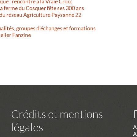
que : rencontre à la Vraie Croix
 La ferme du Cosquer fête ses 300 ans
 du réseau Agriculture Paysanne 22
alités, groupes d’échanges et formations
telier Fanzine
Crédits et mentions
légales
A
A