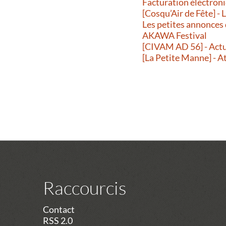
Facturation éléctroni
[Cosqu’Air de Fête] -
Les petites annonces
AKAWA Festival
[CIVAM AD 56] - Actu
[La Petite Manne] - A
Raccourcis
Contact
RSS 2.0