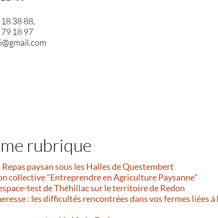
 18 38 88,
8 79 18 97
6@gmail.com
ême rubrique
et Repas paysan sous les Halles de Questembert
on collective "Entreprendre en Agriculture Paysanne"
’espace-test de Théhillac sur le territoire de Redon
resse : les difficultés rencontrées dans vos fermes liées à 