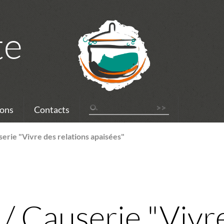
te
ons
Contacts
erie "Vivre des relations apaisées"
/ Causerie "Vivr