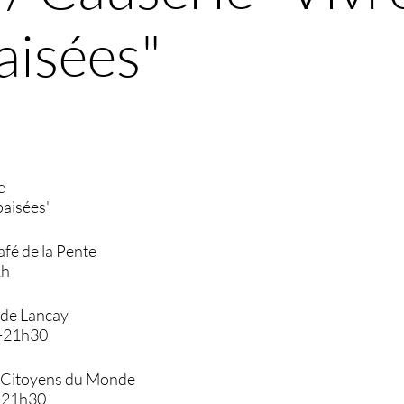
aisées"
e
paisées"
afé de la Pente
1h
 de Lancay
0-21h30
s Citoyens du Monde
-21h30