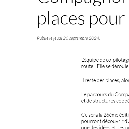
places pour
Publié le
jeudi 26 septembre 2024
.
L’équipe de co-pilota
route ! Elle se dérouler
Il reste des places, a
Le parcours du Compa
et de structures coopé
Ce sera la 26ème édi
pourront découvrir d’
que des idées et des p