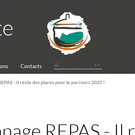
te
ons
Contacts
AS - Il reste des places pour le parcours 2025 !
ge REPAS - Il r