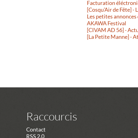
Facturation éléctroni
[Cosqu’Air de Fête] -
Les petites annonces
AKAWA Festival
[CIVAM AD 56] - Actu
[La Petite Manne] - A
Raccourcis
Contact
RSS 2.0