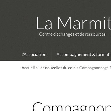
La Marmi
Centre d’échanges et de ressources
L’Association
Accompagnement & formati
Accueil
>
Les nouvelles du coin
>
Compagnonnage REP
Compagnonna