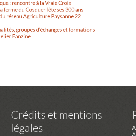
que : rencontre à la Vraie Croix
 La ferme du Cosquer fête ses 300 ans
 du réseau Agriculture Paysanne 22
alités, groupes d’échanges et formations
telier Fanzine
Crédits et mentions
légales
A
A