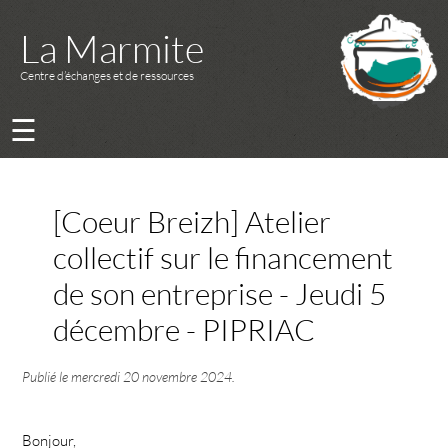
La Marmite
Centre d’échanges et de ressources
☰
[Coeur Breizh] Atelier
collectif sur le financement
de son entreprise - Jeudi 5
décembre - PIPRIAC
Publié le
mercredi 20 novembre 2024
.
Bonjour,