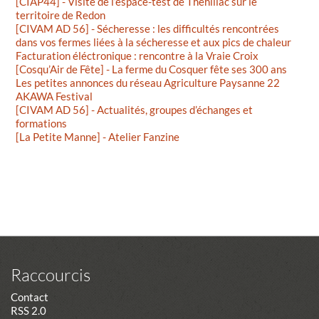
[CIAP44] - Visite de l’espace-test de Théhillac sur le
territoire de Redon
[CIVAM AD 56] - Sécheresse : les difficultés rencontrées
dans vos fermes liées à la sécheresse et aux pics de chaleur
Facturation éléctronique : rencontre à la Vraie Croix
[Cosqu’Air de Fête] - La ferme du Cosquer fête ses 300 ans
Les petites annonces du réseau Agriculture Paysanne 22
AKAWA Festival
[CIVAM AD 56] - Actualités, groupes d’échanges et
formations
[La Petite Manne] - Atelier Fanzine
Raccourcis
Contact
RSS 2.0