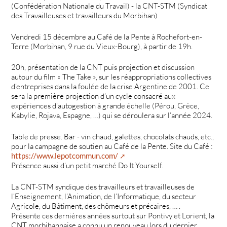
(Confédération Nationale du Travail) - la CNT-STM (Syndicat
des Travailleuses et travailleurs du Morbihan)
Vendredi 15 décembre au Café de la Pente à Rochefort-en-
Terre (Morbihan, 9 rue du Vieux-Bourg), à partir de 19h.
20h, présentation de la CNT puis projection et discussion
autour du film « The Take », sur les réappropriations collectives
d’entreprises dans la foulée de la crise Argentine de 2001. Ce
sera la première projection d’un cycle consacré aux
expériences d’autogestion à grande échelle (Pérou, Grèce,
Kabylie, Rojava, Espagne, …) qui se déroulera sur l’année 2024.
Table de presse. Bar - vin chaud, galettes, chocolats chauds, etc.,
pour la campagne de soutien au Café de la Pente. Site du Café :
https://www.lepotcommun.com/
Présence aussi d’un petit marché Do It Yourself.
La CNT-STM syndique des travailleurs et travailleuses de
l’Enseignement, l’Animation, de l’Informatique, du secteur
Agricole, du Bâtiment, des chômeurs et précaires, … .
Présente ces dernières années surtout sur Pontivy et Lorient, la
CNT morbihannaise a connu un renouveau lors du dernier