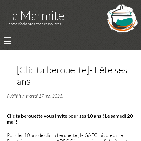
La Marmite
Centre d’échanges et de ressources
☰
[Clic ta berouette]- Fête ses
ans
Publié le
mercredi 17 mai 2023
.
Clic ta berouette vous invite pour ses 10 ans ! Le samedi 20
mai !
Pour les 10 ans de clic ta berouette , le GAEC lait brebis le