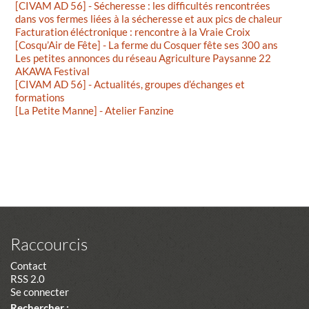
[CIVAM AD 56] - Sécheresse : les difficultés rencontrées
dans vos fermes liées à la sécheresse et aux pics de chaleur
Facturation éléctronique : rencontre à la Vraie Croix
[Cosqu’Air de Fête] - La ferme du Cosquer fête ses 300 ans
Les petites annonces du réseau Agriculture Paysanne 22
AKAWA Festival
[CIVAM AD 56] - Actualités, groupes d’échanges et
formations
[La Petite Manne] - Atelier Fanzine
Raccourcis
Contact
RSS 2.0
Se connecter
Rechercher :