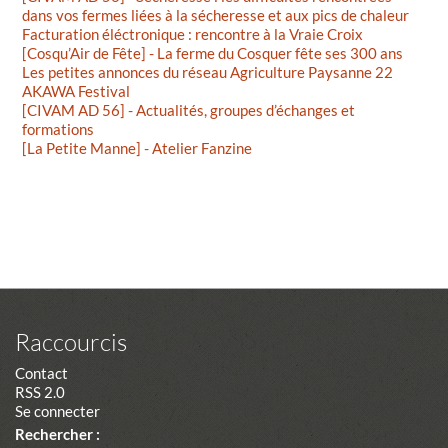
dans vos fermes liées à la sécheresse et aux pics de chaleur
Facturation éléctronique : rencontre à la Vraie Croix
[Cosqu’Air de Fête] - La ferme du Cosquer fête ses 300 ans
Les petites annonces du réseau Agriculture Paysanne 22
AKAWA Festival
[CIVAM AD 56] - Actualités, groupes d’échanges et
formations
[La Petite Manne] - Atelier Fanzine
Raccourcis
Contact
RSS 2.0
Se connecter
Rechercher :