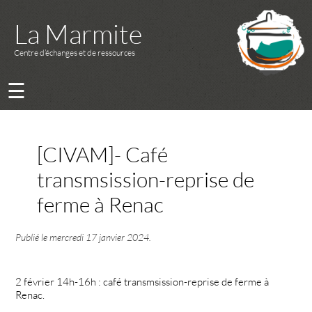
La Marmite
Centre d’échanges et de ressources
☰
[CIVAM]- Café
transmsission-reprise de
ferme à Renac
Publié le
mercredi 17 janvier 2024
.
2 février 14h-16h : café transmsission-reprise de ferme à
Renac.