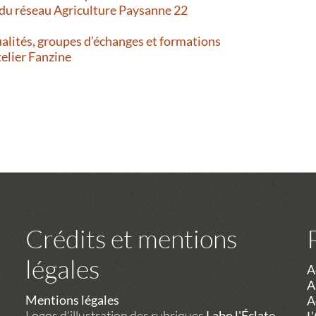
 du réseau Agriculture Paysanne 22
alités, groupes d’échanges et formations
telier Fanzine
Crédits et mentions
légales
A
A
Mentions légales
A
Logos d'illustration des rubriques
Labo l'Éclate