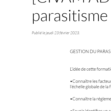
parasitisme
Publié le
jeudi 23 février 2023
.
GESTION DU PARAS
L’idée de cette formati
•Connaître les facteur
l’échelle globale de la
•Connaître la régleme
•Savoir identifier un 