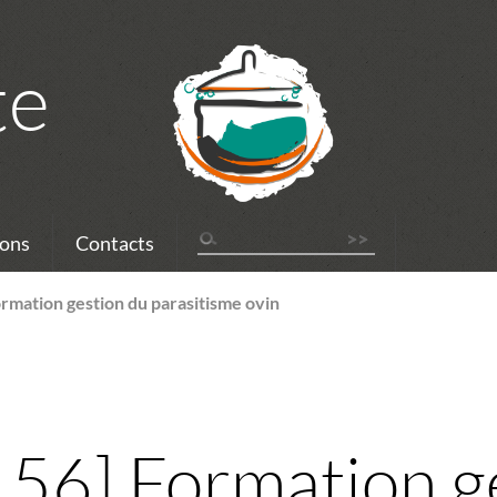
te
ons
Contacts
mation gestion du parasitisme ovin
56] Formation ge