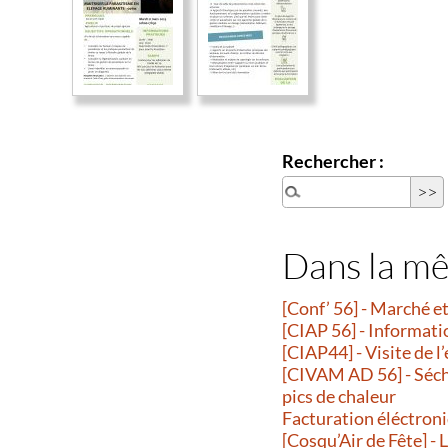
Rechercher :
Dans la m
[Conf’ 56] - Marché 
[CIAP 56] - Informati
[CIAP44] - Visite de l
[CIVAM AD 56] - Séche
pics de chaleur
Facturation éléctroni
[Cosqu’Air de Fête] -