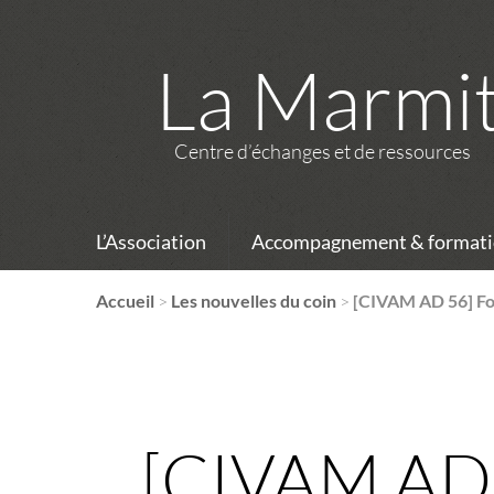
La Marmi
Centre d’échanges et de ressources
L’Association
Accompagnement & formati
Accueil
>
Les nouvelles du coin
>
[CIVAM AD 56] For
[CIVAM AD 