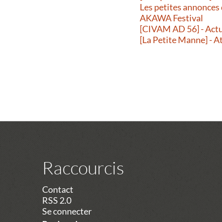
Les petites annonces
AKAWA Festival
[CIVAM AD 56] - Actu
[La Petite Manne] - A
Raccourcis
Contact
RSS 2.0
Se connecter