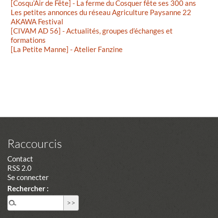
[Cosqu’Air de Fête] - La ferme du Cosquer fête ses 300 ans
Les petites annonces du réseau Agriculture Paysanne 22
AKAWA Festival
[CIVAM AD 56] - Actualités, groupes d’échanges et
formations
[La Petite Manne] - Atelier Fanzine
Raccourcis
Contact
RSS 2.0
Se connecter
Rechercher :