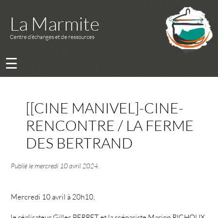
La Marmite
Centre d’échanges et de ressources
☰
[[CINE MANIVEL]-CINE-
RENCONTRE / LA FERME
DES BERTRAND
Publié le
mercredi 10 avril 2024
.
Mercredi 10 avril à 20h10,
le réalisateur Gilles PERRET et la scénariste Marion RICHOUX