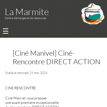
La Marmite
Centre d’échanges et de ressources
☰
[Ciné Manivel] Ciné-
Rencontre DIRECT ACTION
Publié le
mercredi 29 mai 2024
.
CINE RENCONTRE
Ciné Manivel vous propose
une avant-première exceptionnelle