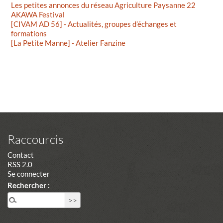
Les petites annonces du réseau Agriculture Paysanne 22
AKAWA Festival
[CIVAM AD 56] - Actualités, groupes d’échanges et
formations
[La Petite Manne] - Atelier Fanzine
Raccourcis
Contact
RSS 2.0
Se connecter
Rechercher :