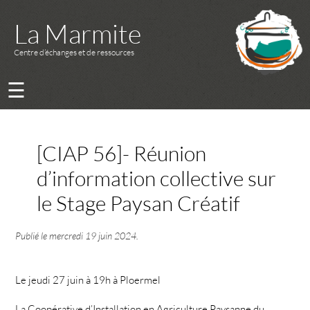
La Marmite
Centre d’échanges et de ressources
☰
[CIAP 56]- Réunion
d’information collective sur
le Stage Paysan Créatif
Publié le
mercredi 19 juin 2024
.
Le jeudi 27 juin à 19h à Ploermel
La Coopérative d’Installation en Agriculture Paysanne du