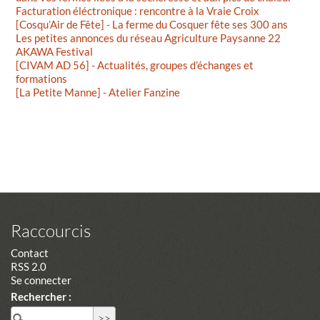
Facturation éléctronique : rencontre à la Vraie Croix
[Cosqu’Air de Fête] - La ferme du Cosquer fête ses 300 ans
Les petites annonces du réseau Agriculture Paysanne 22
AKAWA Festival
[CIVAM AD 56] - Actualités, groupes d’échanges et
formations
[La Petite Manne] - Atelier Fanzine
Raccourcis
Contact
RSS 2.0
Se connecter
Rechercher :