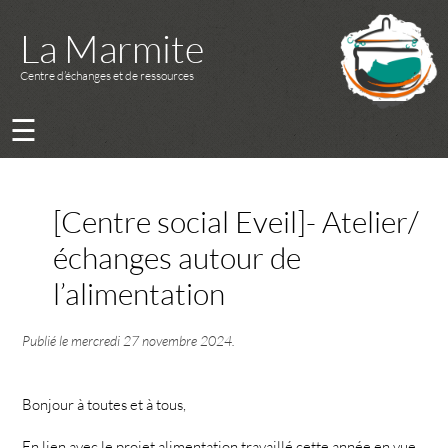
La Marmite
Centre d’échanges et de ressources
☰
[Centre social Eveil]- Atelier/
échanges autour de
l’alimentation
Publié le
mercredi 27 novembre 2024
.
Bonjour à toutes et à tous,
En lien avec le projet alimentation travaillé cette année en vue