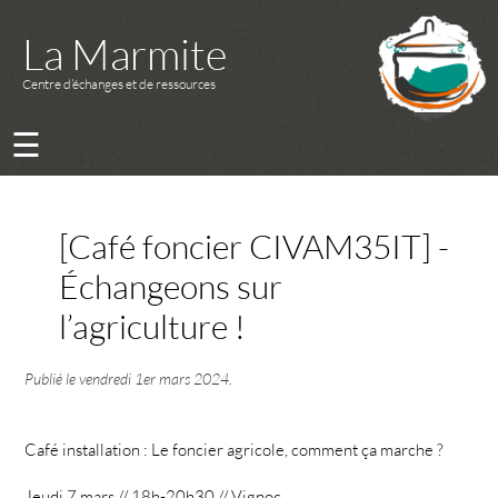
La Marmite
Centre d’échanges et de ressources
☰
[Café foncier CIVAM35IT] -
Échangeons sur
l’agriculture !
Publié le
vendredi 1er mars 2024
.
Café installation : Le foncier agricole, comment ça marche ?
Jeudi 7 mars // 18h-20h30 // Vignoc