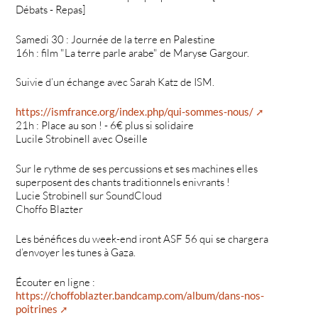
Débats - Repas]
Samedi 30 : Journée de la terre en Palestine
16h : film "La terre parle arabe" de Maryse Gargour.
Suivie d’un échange avec Sarah Katz de ISM.
https://ismfrance.org/index.php/qui-sommes-nous/
21h : Place au son ! - 6€ plus si solidaire
Lucile Strobinell avec Oseille
Sur le rythme de ses percussions et ses machines elles
superposent des chants traditionnels enivrants !
Lucie Strobinell sur SoundCloud
Choffo Blazter
Les bénéfices du week-end iront ASF 56 qui se chargera
d’envoyer les tunes à Gaza.
Écouter en ligne :
https://choffoblazter.bandcamp.com/album/dans-nos-
poitrines