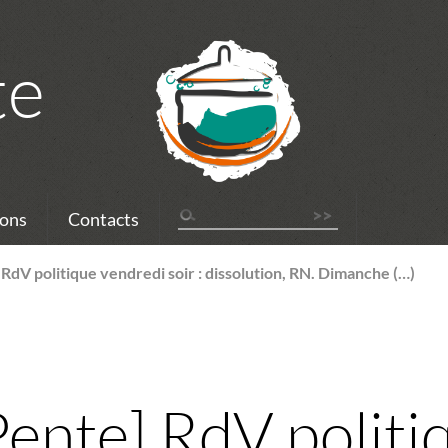
te
ons
Contacts
 RdV politique vendredi soir : dissolution, RN. Dimanche (…)
Pente] RdV politi