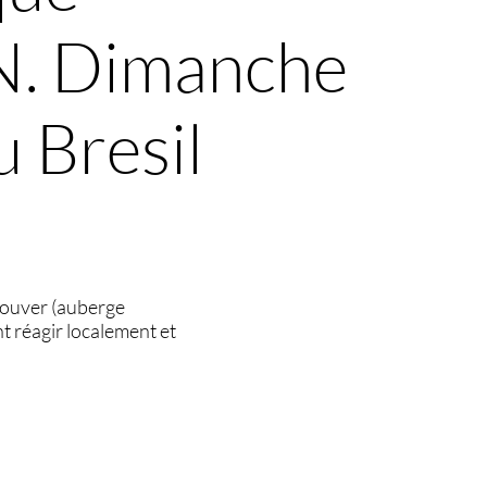
 RN. Dimanche
 Bresil
etrouver (auberge
t réagir localement et