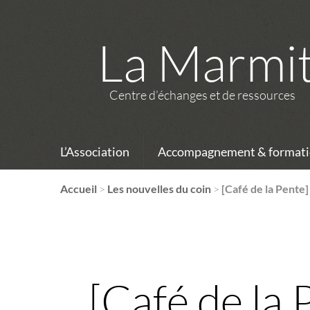
La Marmi
Centre d’échanges et de ressources
L’Association
Accompagnement & formati
Accueil
>
Les nouvelles du coin
>
[Café de la Pente]
[Café de la 