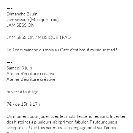
— -
Dimanche 2 juin
Jam session [Musique Trad]
JAM SESSION
JAM SESSION / MUSIQUE TRAD
Le 1er dimanche du mois au Café c’est bœuf musique trad !
— -
Samedi 8 juin
Atelier d’écriture créative
Atelier d’écriture créative
ouvert à tout âge.
7€ - de 15h à 17h
Un moment pour jouer avec les mots, les sens, les sons. Inventer
des histoires à plusieurs, s’exprimer, fabuler. Fauteur.euse.s
accepté.e.s. Une fois par mois, sans engagement sur l’année.