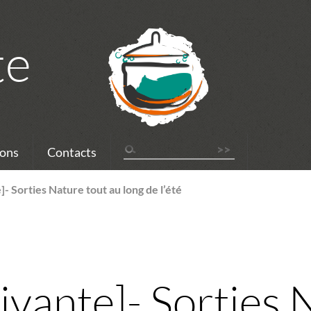
te
ons
Contacts
- Sorties Nature tout au long de l’été
ivante]- Sorties 