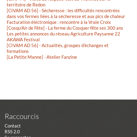
territoire de Redon
[CIVAM AD 56] - Sécheresse : les difficultés rencontrées
dans vos fermes liées à la sécheresse et aux pics de chaleur
Facturation éléctronique : rencontre à la Vraie Croix
[Cosqu’Air de Fête] - La ferme du Cosquer fête ses 300 ans
Les petites annonces du réseau Agriculture Paysanne 22
AKAWA Festival
[CIVAM AD 56] - Actualités, groupes d’échanges et
formations
[La Petite Manne] - Atelier Fanzine
Raccourcis
Contact
RSS 2.0