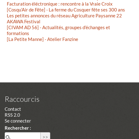
Facturation éléctronique : rencontre à la Vraie Croix
[Cosqu’Air de Fête] - La ferme du Cosquer fête ses 300 ans
Les petites annonces du réseau Agriculture Paysanne 22
AKAWA Festival
[CIVAM AD 56] - Actualités, groupes d’échanges et
formations
[La Petite Manne] - Atelier Fanzine
Raccourcis
Contact
RSS 2.0
Se connecter
Rechercher :