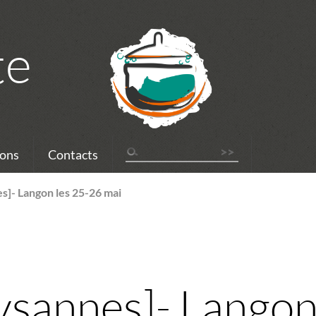
te
ons
Contacts
s]- Langon les 25-26 mai
ysannes]- Langon