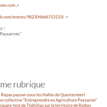
nnes.com
ok.com/events/982304666753133/
ir !
s Paysannes"
ême rubrique
et Repas paysan sous les Halles de Questembert
on collective "Entreprendre en Agriculture Paysanne"
’espace-test de Théhillac sur le territoire de Redon