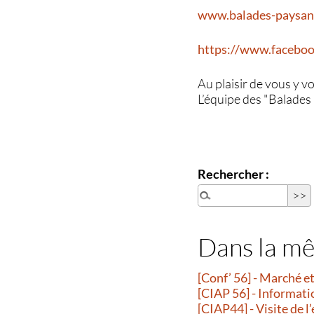
www.balades-paysa
https://www.facebo
Au plaisir de vous y vo
L’équipe des "Balade
Rechercher :
Dans la m
[Conf’ 56] - Marché 
[CIAP 56] - Informati
[CIAP44] - Visite de l