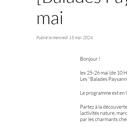
mai
Publié le
mercredi 15 mai 2024
.
Bonjour !
les 25-26 mai (de 10 H
Les "Balades Paysanne
Le programme est en li
Partez à la découverte
(activités nature, mar
par les charmants chem