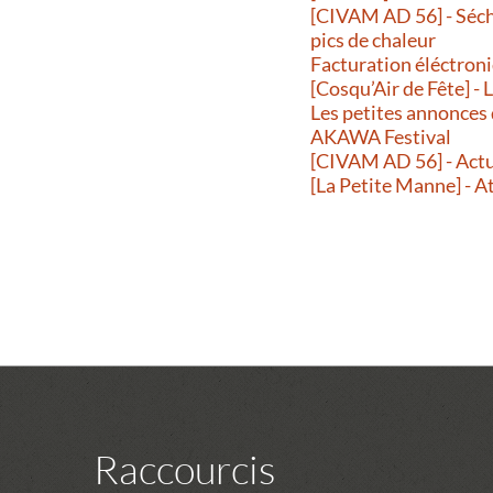
[CIVAM AD 56] - Séche
pics de chaleur
Facturation éléctroni
[Cosqu’Air de Fête] -
Les petites annonces
AKAWA Festival
[CIVAM AD 56] - Actu
[La Petite Manne] - A
Raccourcis