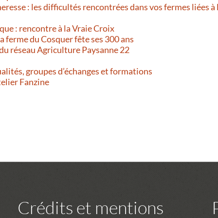
resse : les difficultés rencontrées dans vos fermes liées à 
que : rencontre à la Vraie Croix
 La ferme du Cosquer fête ses 300 ans
 du réseau Agriculture Paysanne 22
alités, groupes d’échanges et formations
telier Fanzine
Crédits et mentions