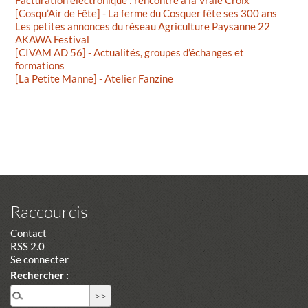
Facturation éléctronique : rencontre à la Vraie Croix
[Cosqu’Air de Fête] - La ferme du Cosquer fête ses 300 ans
Les petites annonces du réseau Agriculture Paysanne 22
AKAWA Festival
[CIVAM AD 56] - Actualités, groupes d’échanges et
formations
[La Petite Manne] - Atelier Fanzine
Raccourcis
Contact
RSS 2.0
Se connecter
Rechercher :