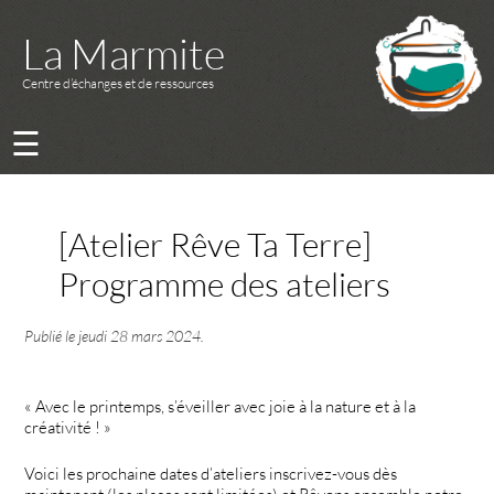
La Marmite
Centre d’échanges et de ressources
☰
[Atelier Rêve Ta Terre]
Programme des ateliers
Publié le
jeudi 28 mars 2024
.
« Avec le printemps, s’éveiller avec joie à la nature et à la
créativité ! »
Voici les prochaine dates d’ateliers inscrivez-vous dès